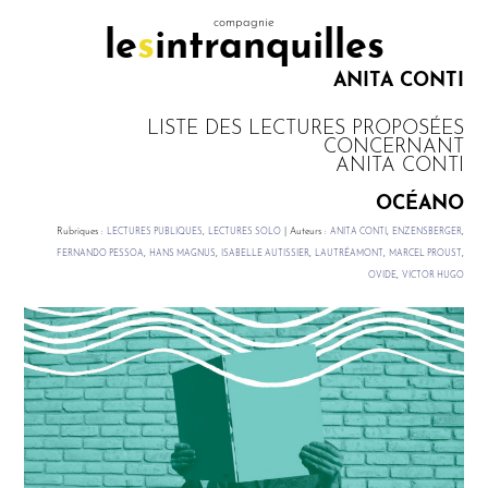
compagnie
le
s
intranquilles
ANITA CONTI
LISTE DES LECTURES PROPOSÉES
CONCERNANT
ANITA CONTI
OCÉANO
Rubriques :
,
|
Auteurs :
,
,
LECTURES PUBLIQUES
LECTURES SOLO
ANITA CONTI
ENZENSBERGER
,
,
,
,
,
FERNANDO PESSOA
HANS MAGNUS
ISABELLE AUTISSIER
LAUTRÉAMONT
MARCEL PROUST
,
OVIDE
VICTOR HUGO