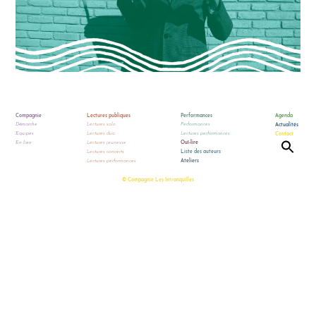
Compagnie
Lectures publiques
Performances
Agenda
Démarche
Lectures solo
Performances
Actualités
Equipes
Lectures duo
Lectures performances
Contact
En lien
Lectures jeunesse
Ouï-lire
Lectures concerts
Liste des auteurs
Lectures performances
Ateliers
© Compagnie Les Intranquilles