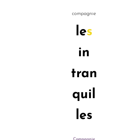
compagnie
le
s
in
tran
quil
les
Compagnie