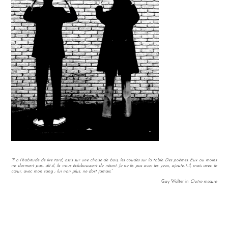
“Il a l’habitude de lire tard, assis sur une chaise de bois, les coudes sur la table. Des poèmes. Eux au moins
ne dorment pas., dit-il, ils nous éclaboussent de néant. Je ne lis pas avec les yeux, ajoute-t-il, mais avec le
cœur, avec mon sang ; lui non plus, ne dort jamais.”
Guy Walter in
Outre mesure