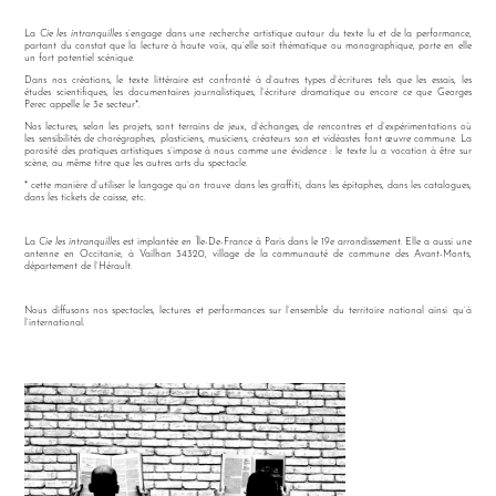
La
Cie les intranquilles
s’engage dans une recherche artistique autour du texte lu et de la performance,
partant du constat que la lecture à haute voix, qu’elle soit thématique ou monographique, porte en elle
un fort potentiel scénique.
Dans nos créations, le texte littéraire est confronté à d’autres types d’écritures tels que les essais, les
études scientifiques, les documentaires journalistiques, l’écriture dramatique ou encore ce que Georges
Perec appelle le 3e secteur*.
Nos lectures, selon les projets, sont terrains de jeux, d’échanges, de rencontres et d’expérimentations où
les sensibilités de chorégraphes, plasticiens, musiciens, créateurs son et vidéastes font œuvre commune. La
porosité des pratiques artistiques s’impose à nous comme une évidence : le texte lu a vocation à être sur
scène, au même titre que les autres arts du spectacle.
* cette manière d’utiliser le langage qu’on trouve dans les graffiti, dans les épitaphes, dans les catalogues,
dans les tickets de caisse, etc.
La
Cie les intranquilles
est implantée en Île-De-France à Paris dans le 19e arrondissement. Elle a aussi une
antenne en Occitanie, à Vailhan 34320, village de la communauté de commune des Avant-Monts,
département de l’Hérault.
Nous diffusons nos
spectacles, lectures et
performances sur
l’ensemble du territoire national ainsi qu’à
l’international.