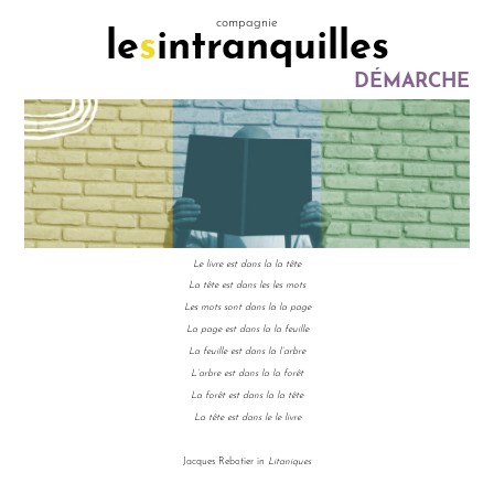
compagnie
le
s
intranquilles
DÉMARCHE
DÉMARCHE
ÉQUIPE
EN LIEN
Le livre est dans la la tête
La tête est dans les les mots
Les mots sont dans la la page
La page est dans la la feuille
La feuille est dans la l’arbre
L’arbre est dans la la forêt
La forêt est dans la la tête
La tête est dans le le livre
Jacques Rebotier in
Litaniques