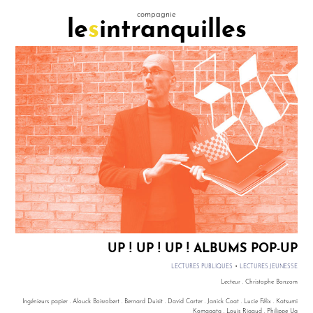
compagnie
le
s
intranquilles
UP ! UP ! UP ! ALBUMS POP-UP
•
LECTURES PUBLIQUES
LECTURES JEUNESSE
Lecteur . Christophe Bonzom
Ingénieurs papier . Alouck Boisrobert . Bernard Duisit . David Carter . Janick Coat . Lucie Félix . Katsumi
Komagata . Louis Rigaud . Philippe Ug