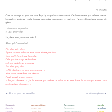
45 minutes
C’est un voyage au pays des livres Pop-Up auquel vous êtes conviés. Ces livres animés qui utilisent tirettes,
languettes, systèmes, volets, images découpées, superposées et qui sont l’œuvre d’ingénieurs papier de
génie.
Laissez-vous surprendre
et vous émerveiller.
Un, deux, trois, vous êtes prêts ?
Allez-Up ! Ouvrons-les !
Plic, ploc, plic, ploc…
Il pleut sur mon robot et mon robot n’aime pas l’eau.
Trop tard ! Il a attrapé la rouille.
Celle qui fait rougir ses boulons,
celle qui dérègle ses ampoules.
Plic, ploc, plic, ploc…
« Allô, docteur c’est pour une urgence ! »
Mon robot saute dans son véhicule…
Pouet, pouet, vroum, vroum…
« Bonjour docteur ! » J’ai la turbine qui s’débine, le délco qu’est trop haut, la durite qui m’irrite… une
petite révision s’impose !… »
← Alice au pays des merveilles
Les Métamorphoses →
Compagnie
Lectures publiques
Performances
Agenda
Démarche
Lectures solo
Performances
Actualités
Equipes
Lectures duo
Lectures performances
Contact